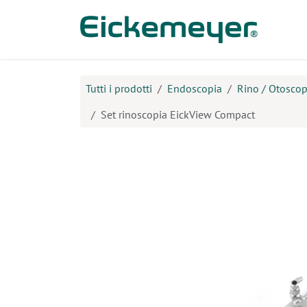
Passa al contenuto
Prodo
Tutti i prodotti
Endoscopia
Rino / Otoscop
Set rinoscopia EickView Compact