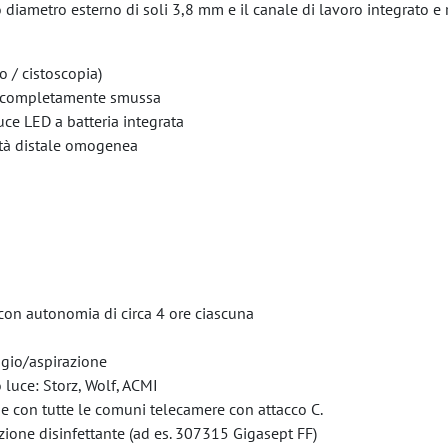
 diametro esterno di soli 3,8 mm e il canale di lavoro integrato e
o / cistoscopia)
ale completamente smussa
uce LED a batteria integrata
ità distale omogenea
a con autonomia di circa 4 ore ciascuna
ggio/aspirazione
 luce: Storz, Wolf, ACMI
e con tutte le comuni telecamere con attacco C.
ione disinfettante (ad es. 307315 Gigasept FF)