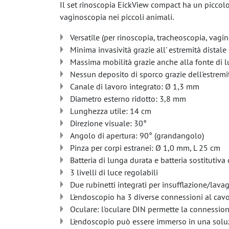
Il set rinoscopia EickView compact ha un piccolo
vaginoscopia nei piccoli animali.
Versatile (per rinoscopia, tracheoscopia, vagin
Minima invasività grazie all' estremità dist
Massima mobilità grazie anche alla fonte di l
Nessun deposito di sporco grazie dell'estrem
Canale di lavoro integrato: Ø 1,3 mm
Diametro esterno ridotto: 3,8 mm
Lunghezza utile: 14 cm
Direzione visuale: 30°
Angolo di apertura: 90° (grandangolo)
Pinza per corpi estranei: Ø 1,0 mm, L 25 cm
Batteria di lunga durata e batteria sostitutiv
3 livelli di luce regolabili
Due rubinetti integrati per insufflazione/lava
L'endoscopio ha 3 diverse connessioni al cavo
Oculare: l'oculare DIN permette la connession
L'endoscopio può essere immerso in una soluz