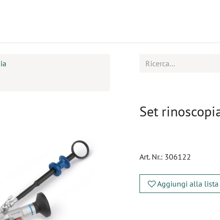
tti
Seminari
Assistenza
ia
Set rinoscop
Art. Nr.:
306122
Aggiungi alla lista
​