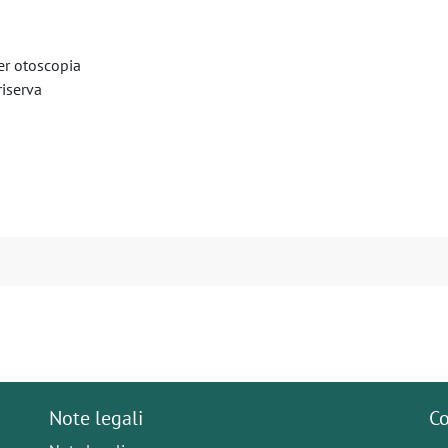
er otoscopia
riserva
Note legali
Co