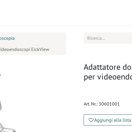
tti
Seminari
Assistenza
oscopia
 videoendoscopi EickView
Adattatore do
per videoend
Art. Nr.:
30601001
Aggiungi alla lista