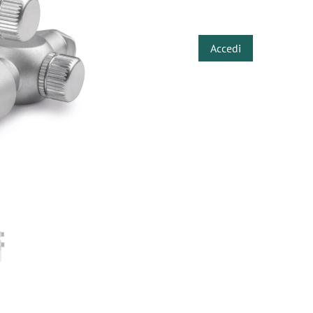
​
Accedi