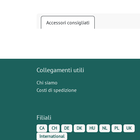
Accessori consigliati
Collegamenti utili
Chi siamo
Costi di spedizione
Filiali
CA
CH
DE
DK
HU
NL
PL
UK
International