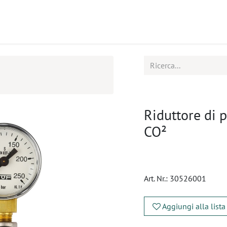
tti
Seminari
Assistenza
Riduttore di p
CO²
Art. Nr.:
30526001
Aggiungi alla lista