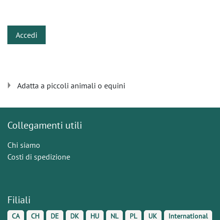
​
Accedi
Adatta a piccoli animali o equini
Collegamenti utili
Chi siamo
Costi di spedizione
Filiali
CA
CH
DE
DK
HU
NL
PL
UK
International