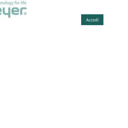
​
Accedi