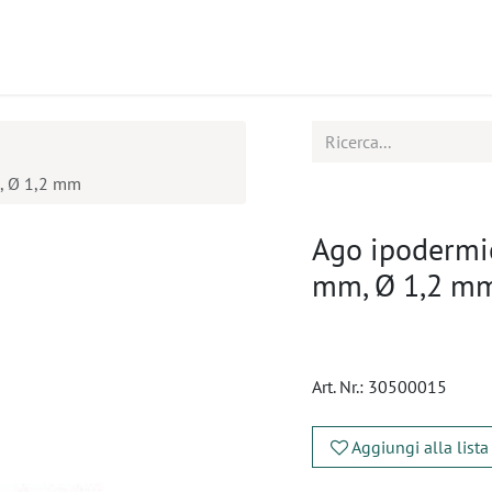
tti
Seminari
Assistenza
m, Ø 1,2 mm
Ago ipodermic
mm, Ø 1,2 m
Art. Nr.:
30500015
Aggiungi alla lista