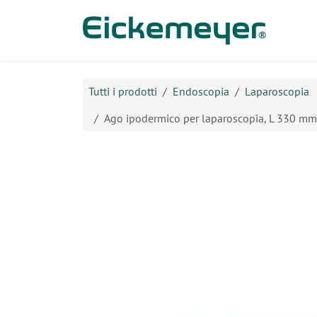
Passa al contenuto
Prodo
Tutti i prodotti
Endoscopia
Laparoscopia
Ago ipodermico per laparoscopia, L 330 m