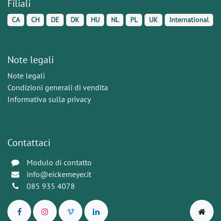
Filiali
CA
CH
DE
DK
HU
NL
PL
UK
International
Note legali
Note legali
Condizioni generali di vendita
Informativa sulla privacy
Contattaci
Modulo di contatto
info@eickemeyer.it
085 935 4078