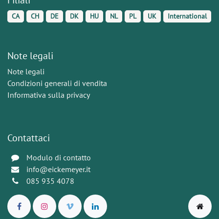
CA
CH
DE
DK
HU
NL
PL
UK
International
Note legali
Note legali
Condizioni generali di vendita
Informativa sulla privacy
Contattaci
Modulo di contatto
info@eickemeyer.it
085 935 4078