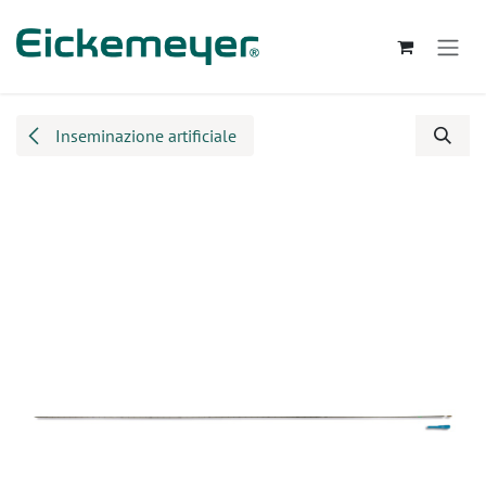
Passa al contenuto
Inseminazione artificiale