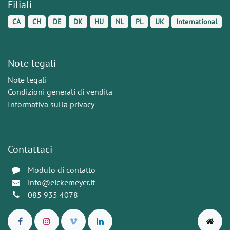
Filiali
CA
CH
DE
DK
HU
NL
PL
UK
International
Note legali
Note legali
Condizioni generali di vendita
Informativa sulla privacy
Contattaci
Modulo di contatto
info@eickemeyer.it
085 935 4078