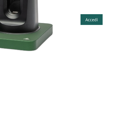
​
Accedi