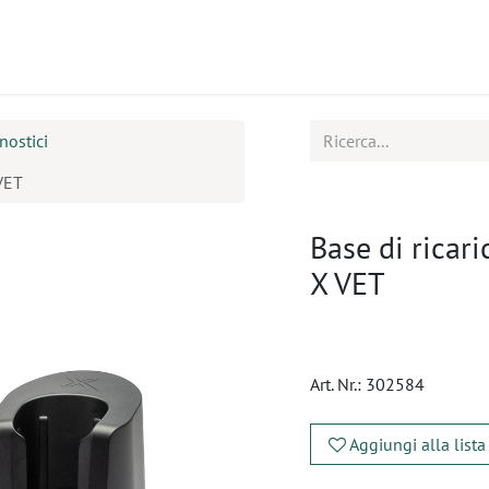
tti
Seminari
Assistenza
nostici
VET
Base di ricar
X VET
Art. Nr.:
302584
Aggiungi alla lista