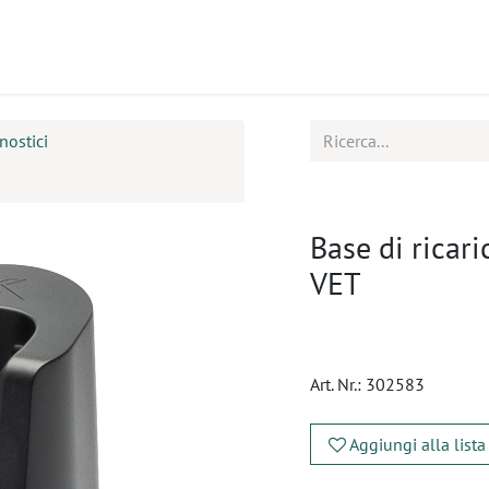
tti
Seminari
Assistenza
nostici
Base di ricar
VET
Art. Nr.:
302583
Aggiungi alla lista