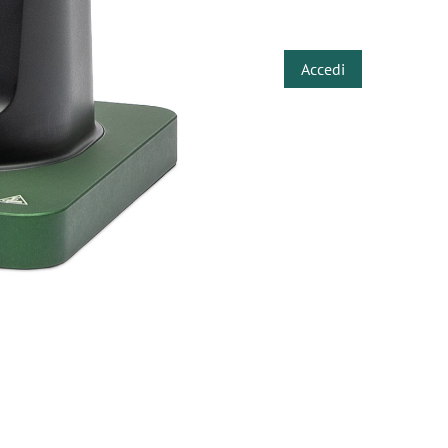
​
Accedi