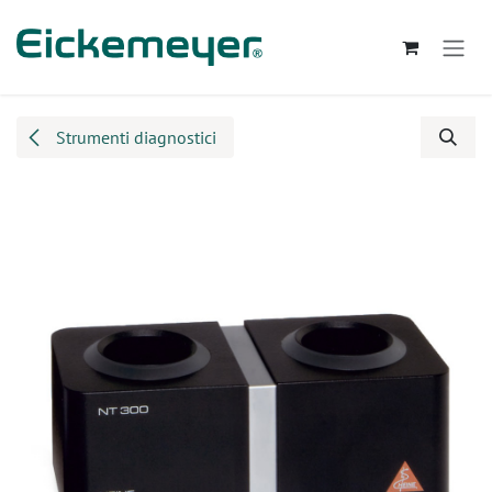
Passa al contenuto
Strumenti diagnostici