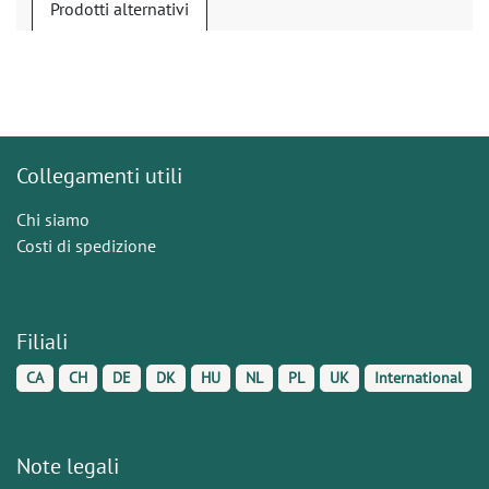
Prodotti alternativi
Collegamenti utili
Chi siamo
Costi di spedizione
Filiali
CA
CH
DE
DK
HU
NL
PL
UK
International
Note legali