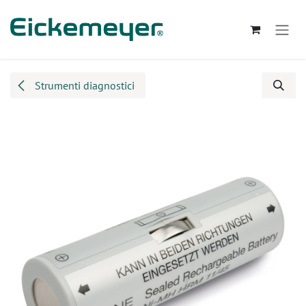
Passa al contenuto
Strumenti diagnostici