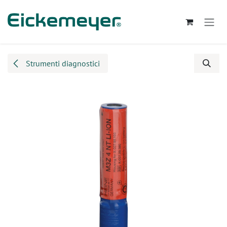
Passa al contenuto
Strumenti diagnostici