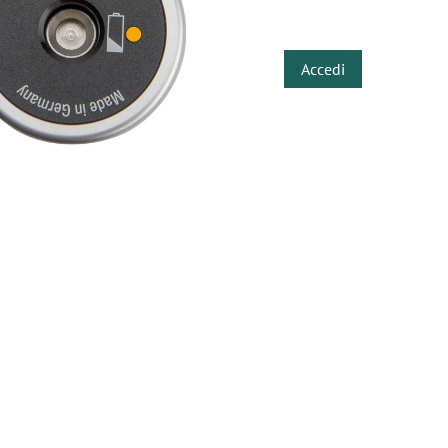
​
Accedi