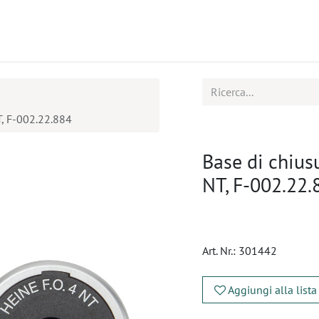
tti
Seminari
Assistenza
T, F-002.22.884
Base di chius
NT, F-002.22.
Art. Nr.:
301442
Aggiungi alla lista