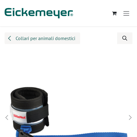
Passa al contenuto
Collari per animali domestici