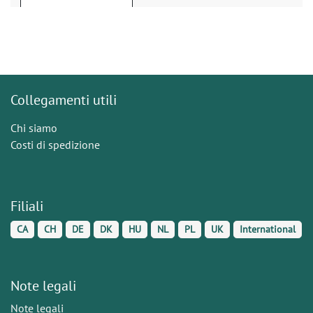
Collegamenti utili
Chi siamo
Costi di spedizione
Filiali
CA
CH
DE
DK
HU
NL
PL
UK
International
Note legali
Note legali