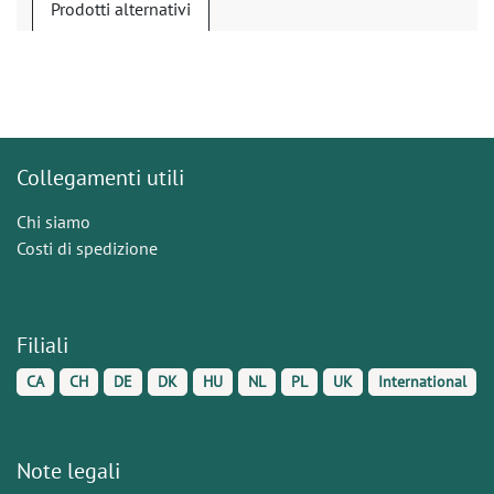
Prodotti alternativi
Collegamenti utili
Chi siamo
Costi di spedizione
Filiali
CA
CH
DE
DK
HU
NL
PL
UK
International
Note legali