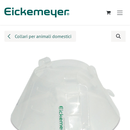
Passa al contenuto
Collari per animali domestici