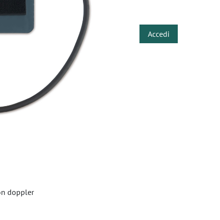
​
Accedi
on doppler