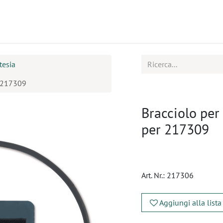
tti
Seminari
Assistenza
tesia
r 217309
Bracciolo per
per 217309
Art. Nr.:
217306
Aggiungi alla lista