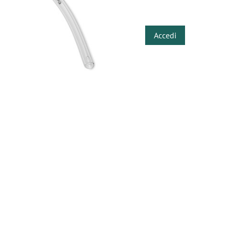
​
Accedi