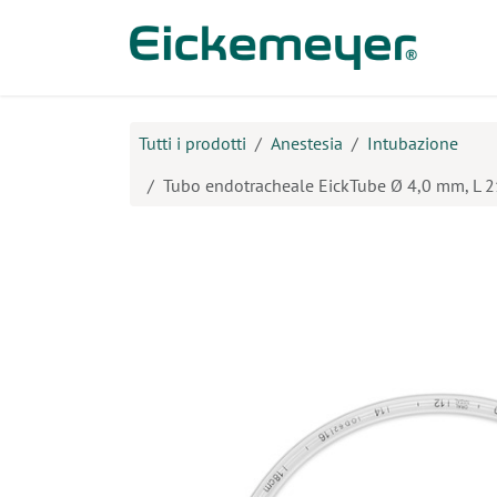
Passa al contenuto
Prodo
Tutti i prodotti
Anestesia
Intubazione
Tubo endotracheale EickTube Ø 4,0 mm, L 21