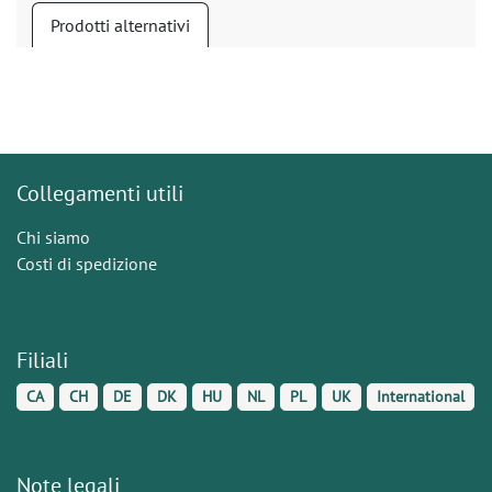
Prodotti alternativi
Collegamenti utili
Chi siamo
Costi di spedizione
Filiali
CA
CH
DE
DK
HU
NL
PL
UK
International
Note legali