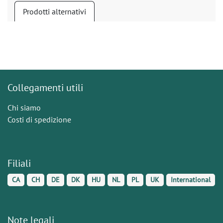
Prodotti alternativi
Collegamenti utili
Chi siamo
Costi di spedizione
Filiali
CA
CH
DE
DK
HU
NL
PL
UK
International
Note legali