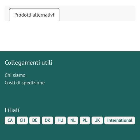
Prodotti alternativi
Collegamenti utili
Chi siamo
Costi di spedizione
Filiali
CA
CH
DE
DK
HU
NL
PL
UK
International