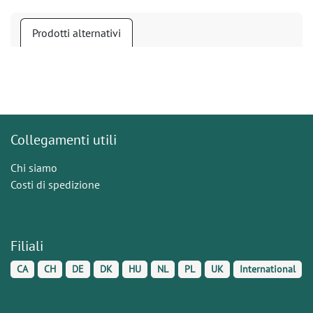
Prodotti alternativi
Collegamenti utili
Chi siamo
Costi di spedizione
Filiali
CA
CH
DE
DK
HU
NL
PL
UK
International