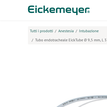
Passa al contenuto
Prodo
Tutti i prodotti
Anestesia
Intubazione
Tubo endotracheale EickTube Ø 9,5 mm, L 33