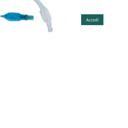
​
Accedi