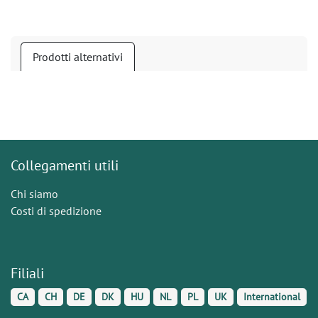
Prodotti alternativi
Collegamenti utili
Chi siamo
Costi di spedizione
Filiali
CA
CH
DE
DK
HU
NL
PL
UK
International