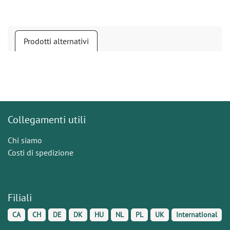
Prodotti alternativi
Collegamenti utili
Chi siamo
Costi di spedizione
Filiali
CA
CH
DE
DK
HU
NL
PL
UK
International