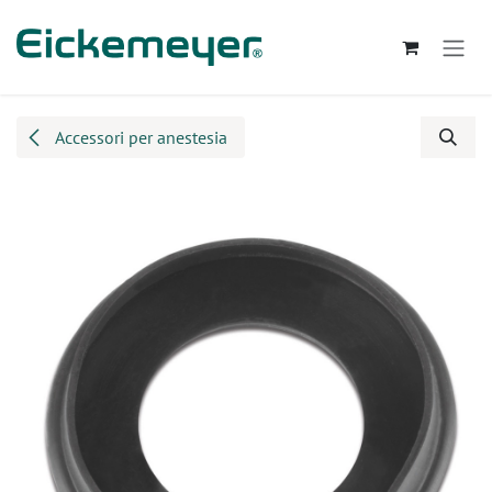
Passa al contenuto
Accessori per anestesia