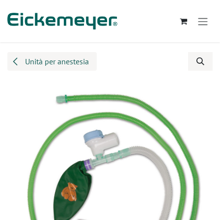
Passa al contenuto
Unità per anestesia