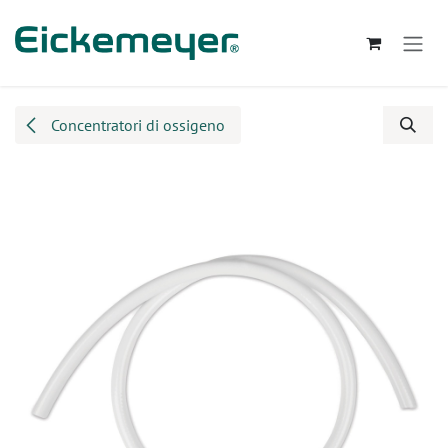
Passa al contenuto
Concentratori di ossigeno