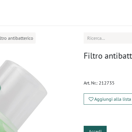
tti
Seminari
Assistenza
ltro antibatterico
Filtro antibat
Art. Nr.:
212735
Aggiungi alla lista
​
Accedi