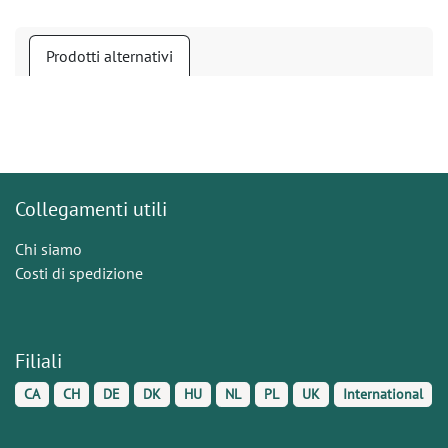
Prodotti alternativi
Collegamenti utili
Chi siamo
Costi di spedizione
Filiali
CA
CH
DE
DK
HU
NL
PL
UK
International