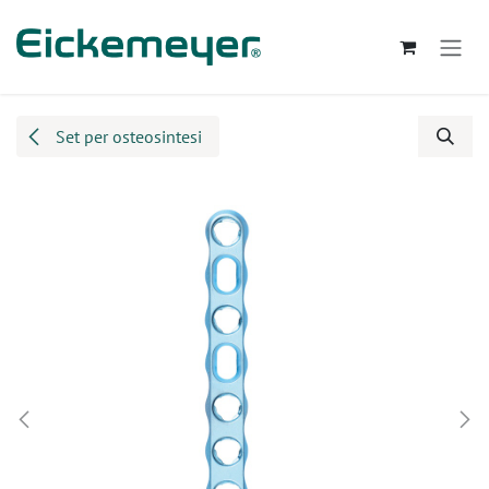
Passa al contenuto
Set per osteosintesi