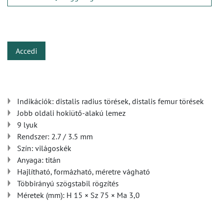
​
Accedi
Indikációk: distalis radius törések, distalis femur törések
Jobb oldali hokiütő-alakú lemez
9 lyuk
Rendszer: 2.7 / 3.5 mm
Szín: világoskék
Anyaga: titán
Hajlítható, formázható, méretre vágható
Többirányú szögstabil rögzítés
Méretek (mm): H 15 × Sz 75 × Ma 3,0