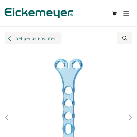
Passa al contenuto
Set per osteosintesi