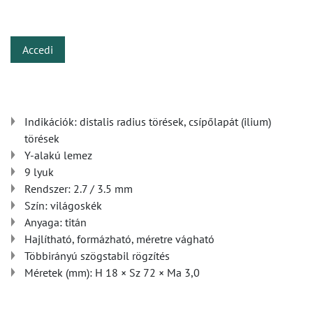
​
Accedi
Indikációk: distalis radius törések, csípőlapát (ilium)
törések
Y-alakú lemez
9 lyuk
Rendszer: 2.7 / 3.5 mm
Szín: világoskék
Anyaga: titán
Hajlítható, formázható, méretre vágható
Többirányú szögstabil rögzítés
Méretek (mm): H 18 × Sz 72 × Ma 3,0