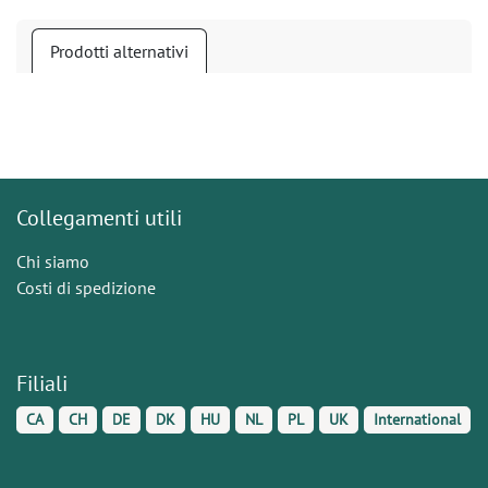
Prodotti alternativi
Collegamenti utili
Chi siamo
Costi di spedizione
Filiali
CA
CH
DE
DK
HU
NL
PL
UK
International