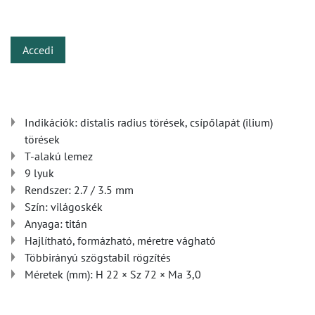
​
Accedi
Indikációk: distalis radius törések, csípőlapát (ilium)
törések
T-alakú lemez
9 lyuk
Rendszer: 2.7 / 3.5 mm
Szín: világoskék
Anyaga: titán
Hajlítható, formázható, méretre vágható
Többirányú szögstabil rögzítés
Méretek (mm): H 22 × Sz 72 × Ma 3,0