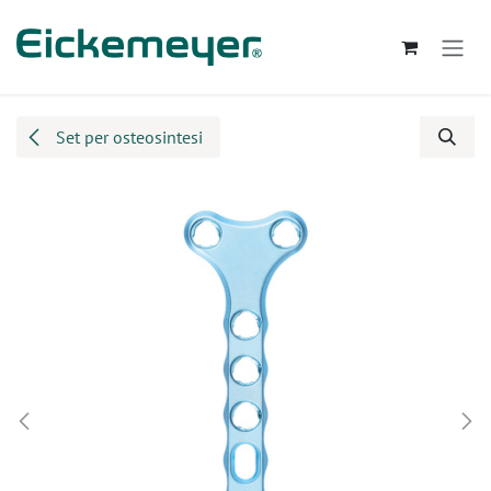
Passa al contenuto
Set per osteosintesi