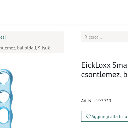
tti
Seminari
Assistenza
esi
lemez, bal oldali, 9 lyuk
EickLoxx Sma
csontlemez, ba
Art. Nr.:
197930
Aggiungi alla lista