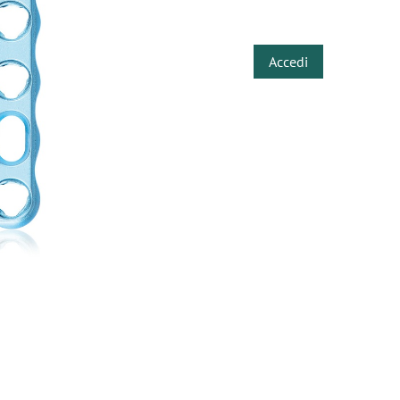
​
Accedi