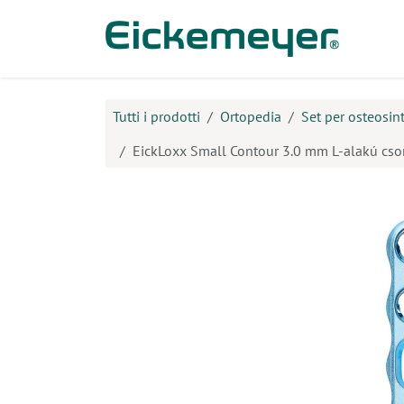
Passa al contenuto
Prodo
Tutti i prodotti
Ortopedia
Set per osteosint
EickLoxx Small Contour 3.0 mm L-alakú csont