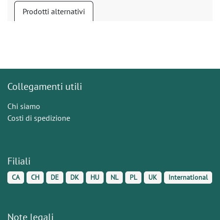
Prodotti alternativi
Collegamenti utili
Chi siamo
Costi di spedizione
Filiali
CA
CH
DE
DK
HU
NL
PL
UK
International
Note legali