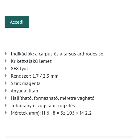
​
Accedi
Indikációk: a carpus és a tarsus arthrodesise
Krikett-alakú lemez
8+8 lyuk
Rendszer: 1.7 / 2.3 mm
Szín: magenta
Anyaga: titán
Hajlítható, formázható, méretre vágható
Többirányú szögstabil rögzítés
Méretek (mm): H 6–8 × Sz 105 × M 2,2