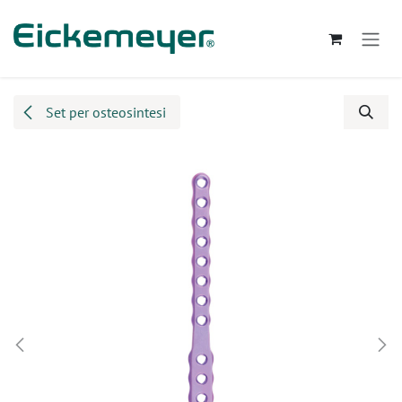
Passa al contenuto
Set per osteosintesi