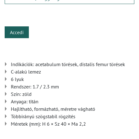
​
Accedi
Indikációk: acetabulum törések, distalis femur törések
C-alakú lemez
6 lyuk
Rendszer: 1.7 / 2.3 mm
Szín: zöld
Anyaga: titán
Hajlítható, formázható, méretre vágható
Többirányú szögstabil rögzítés
Méretek (mm): H 6 × Sz 40 × Ma 2,2