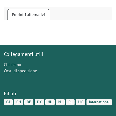
Prodotti alternativi
Collegamenti utili
Chi siamo
Costi di spedizione
Filiali
CA
CH
DE
DK
HU
NL
PL
UK
International