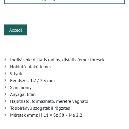
​
Accedi
Indikációk: distalis radius, distalis femur törések
Hokiütő-alakú lemez
9 lyuk
Rendszer: 1.7 / 2.3 mm
Szín: arany
Anyaga: titán
Hajlítható, formázható, méretre vágható
Többirányú szögstabil rögzítés
Méretek (mm): H 11 × Sz 58 × Ma 2,2