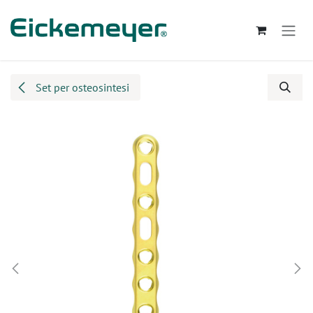
Passa al contenuto
Set per osteosintesi