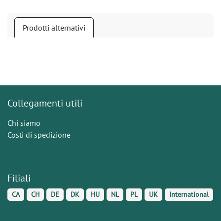
Prodotti alternativi
Collegamenti utili
Chi siamo
Costi di spedizione
Filiali
CA
CH
DE
DK
HU
NL
PL
UK
International