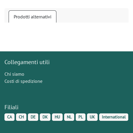
Prodotti alternativi
Collegamenti utili
Chi siamo
Costi di spedizione
Filiali
CA
CH
DE
DK
HU
NL
PL
UK
International