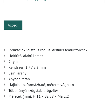
​
Accedi
Indikációk: distalis radius, distalis femur törések
Hokiütő-alakú lemez
9 lyuk
Rendszer: 1.7 / 2.3 mm
Szín: arany
Anyaga: titán
Hajlítható, formázható, méretre vágható
Többirányú szögstabil rögzítés
Méretek (mm): H 11 × Sz 58 × Ma 2,2