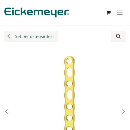
Passa al contenuto
Set per osteosintesi