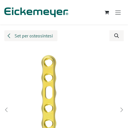
Passa al contenuto
Set per osteosintesi