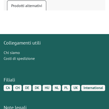
Prodotti alternativi
Collegamenti utili
Chi siamo
Costi di spedizione
Filiali
CA
CH
DE
DK
HU
NL
PL
UK
International
Note legali