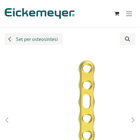
Passa al contenuto
Set per osteosintesi