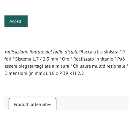
​
Accedi
Indicazioni: fratture del radio distale
Placca a L a sinistra * 9
fori * Sistema 1,7 / 2,3 mm * Oro * Realizzato in titanio * Può
essere piegata/tagliata a misura * Chiusura multidirezionale *
Dimensioni (in mm): L 18 x P 39 x H 2,2
Prodotti alternativi