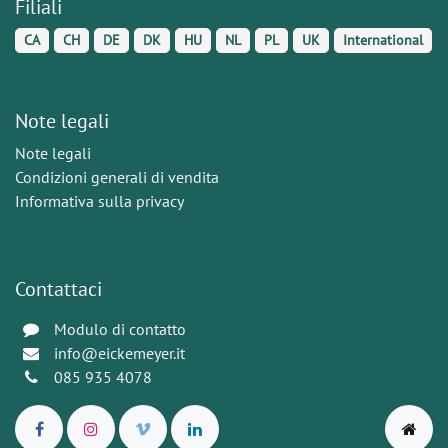
Filiali
CA
CH
DE
DK
HU
NL
PL
UK
International
Note legali
Note legali
Condizioni generali di vendita
Informativa sulla privacy
Contattaci
Modulo di contatto
info@eickemeyer.it
085 935 4078