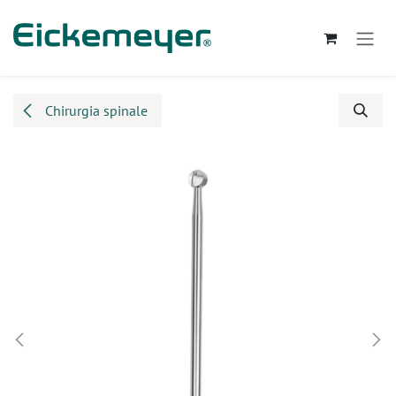
Passa al contenuto
Chirurgia spinale