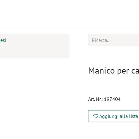
tti
Seminari
Assistenza
esi
Manico per ca
Art. Nr.:
197404
Aggiungi alla lista
​