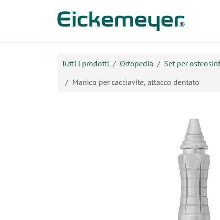
Passa al contenuto
Prodo
Tutti i prodotti
Ortopedia
Set per osteosint
Manico per cacciavite, attacco dentato