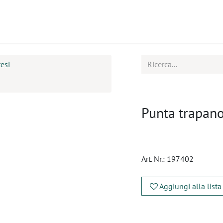
tti
Seminari
Assistenza
esi
Punta trapano
Art. Nr.:
197402
Aggiungi alla lista
​