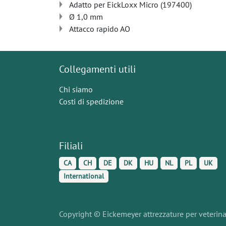
Adatto per EickLoxx Micro (197400)
Ø 1,0 mm
Attacco rapido AO
Collegamenti utili
Chi siamo
Costi di spedizione
Filiali
CA
CH
DE
DK
HU
NL
PL
UK
International
Copyright © Eickemeyer attrezzature per veterinari