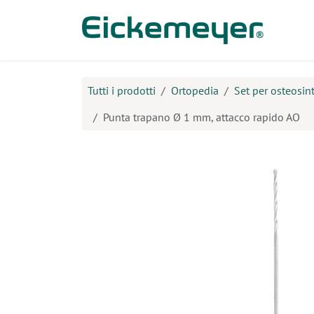
Passa al contenuto
Prodo
Tutti i prodotti
Ortopedia
Set per osteosint
Punta trapano Ø 1 mm, attacco rapido AO