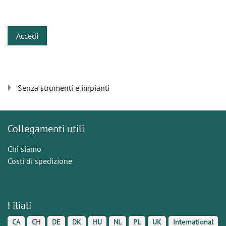
​
Accedi
Senza strumenti e impianti
Collegamenti utili
Chi siamo
Costi di spedizione
Filiali
CA
CH
DE
DK
HU
NL
PL
UK
International