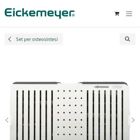
Passa al contenuto
Set per osteosintesi