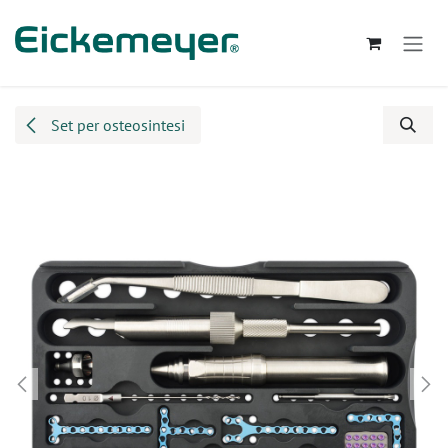
Passa al contenuto
Set per osteosintesi