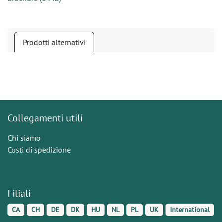
Prodotti alternativi
Collegamenti utili
Chi siamo
Costi di spedizione
Filiali
CA
CH
DE
DK
HU
NL
PL
UK
International