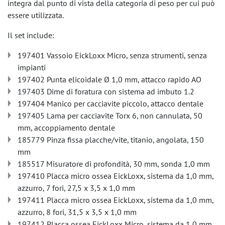
integra dal punto di vista della categoria di peso per cui può
essere utilizzata.
Il set include:
197401 Vassoio EickLoxx Micro, senza strumenti, senza
impianti
197402 Punta elicoidale Ø 1,0 mm, attacco rapido AO
197403 Dime di foratura con sistema ad imbuto 1.2
197404 Manico per cacciavite piccolo, attacco dentale
197405 Lama per cacciavite Torx 6, non cannulata, 50
mm, accoppiamento dentale
185779 Pinza fissa placche/vite, titanio, angolata, 150
mm
185517 Misuratore di profondità, 30 mm, sonda 1,0 mm
197410 Placca micro ossea EickLoxx, sistema da 1,0 mm,
azzurro, 7 fori, 27,5 x 3,5 x 1,0 mm
197411 Placca micro ossea EickLoxx, sistema da 1,0 mm,
azzurro, 8 fori, 31,5 x 3,5 x 1,0 mm
197412 Placca ossea EickLoxx Micro, sistema da 1,0 mm,