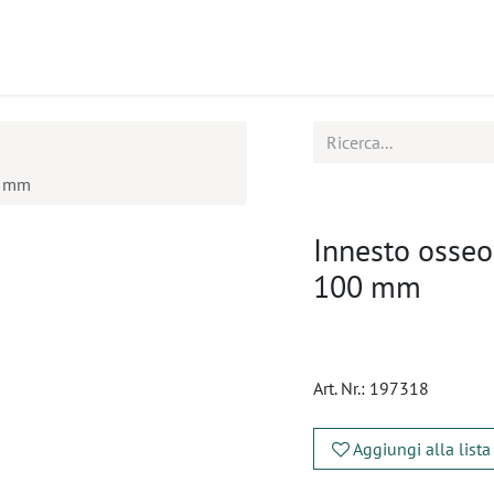
tti
Seminari
Assistenza
0 mm
Innesto osseo
100 mm
Art. Nr.:
197318
Aggiungi alla lista