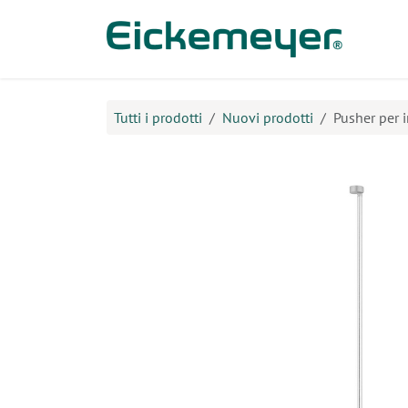
Passa al contenuto
Prodo
Tutti i prodotti
Nuovi prodotti
Pusher per i