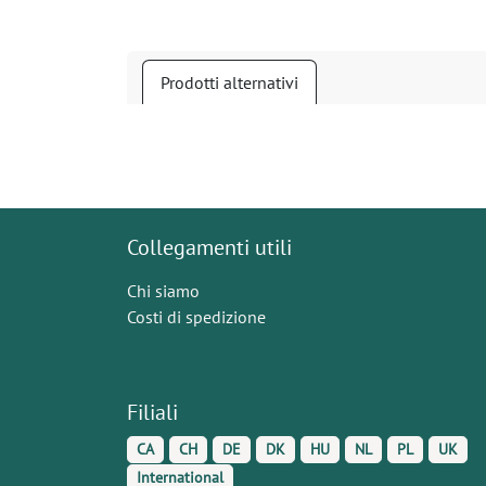
Prodotti alternativi
Collegamenti utili
Chi siamo
Costi di spedizione
Filiali
CA
CH
DE
DK
HU
NL
PL
UK
International