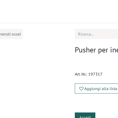
tti
Seminari
Assistenza
nensti ossei
Pusher per in
Art. Nr.:
197317
Aggiungi alla lista
​
Accedi