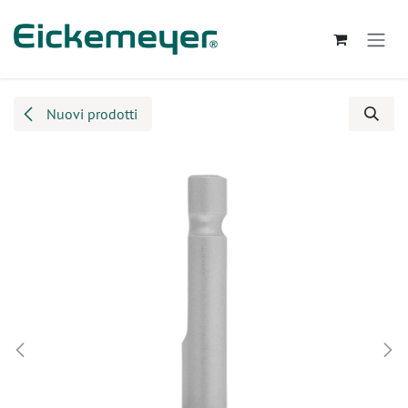
Passa al contenuto
Nuovi prodotti