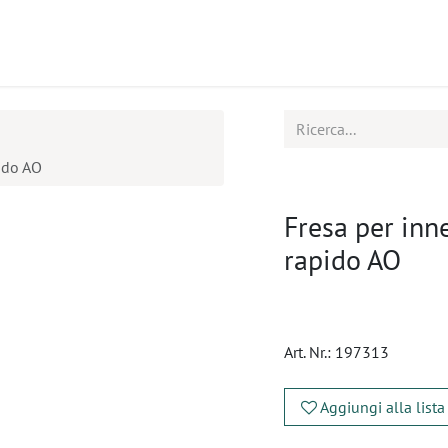
tti
Seminari
Assistenza
ido AO
Fresa per inn
rapido AO
Art. Nr.:
197313
Aggiungi alla lista