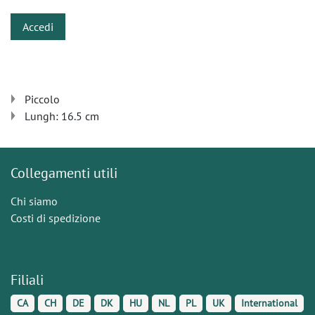
Accedi
Piccolo
Lungh: 16.5 cm
Collegamenti utili
Chi siamo
Costi di spedizione
Filiali
CA
CH
DE
DK
HU
NL
PL
UK
International