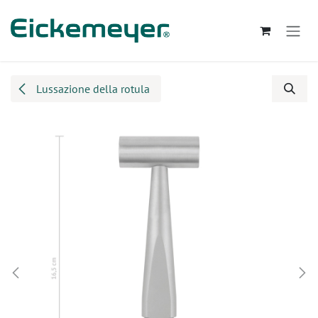
Passa al contenuto
Lussazione della rotula