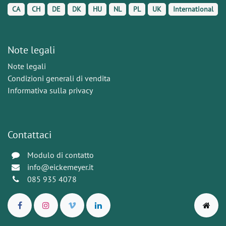
CA
CH
DE
DK
HU
NL
PL
UK
International
Note legali
Note legali
Condizioni generali di vendita
Informativa sulla privacy
Contattaci
Modulo di contatto
info@eickemeyer.it
085 935 4078