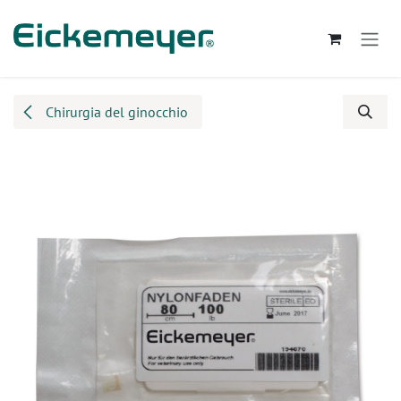
Passa al contenuto
Chirurgia del ginocchio